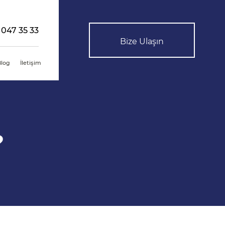
 047 35 33
Bize Ulaşın
Blog
İletişim
?