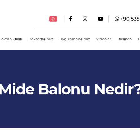
+90 535
Türkçe
Savran Klinik
Doktorlarımız
Uygulamalarımız
Videolar
Basında
English
Deutsche
Română
Mide Balonu Nedir
عربى
Español