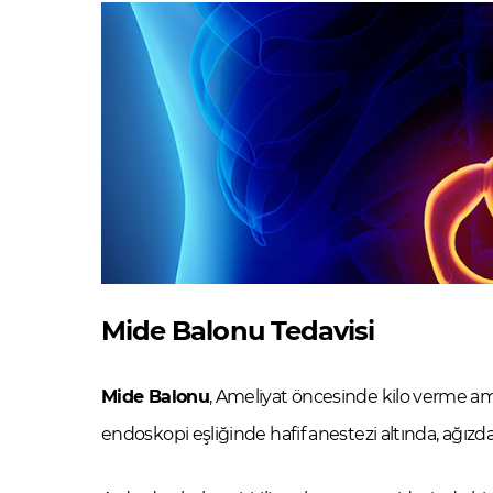
Mide Balonu Tedavisi
Mide Balonu
, Ameliyat öncesinde kilo verme a
endoskopi eşliğinde hafif anestezi altında, ağızdan