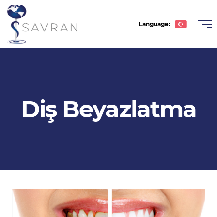
Language:
Türkçe
English
Deutsche
Diş Beyazlatma
Română
عربى
Español