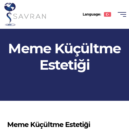
Language:
Türkçe
Meme Küçültme
English
Deutsche
Estetiği
Română
عربى
Español
Meme Küçültme Estetiği