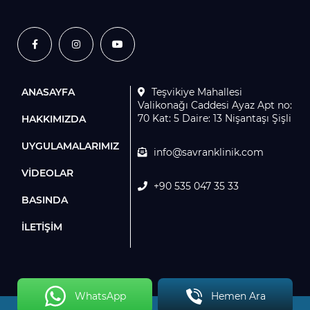
ANASAYFA
Teşvikiye Mahallesi
Valikonağı Caddesi Ayaz Apt no:
70 Kat: 5 Daire: 13 Nişantaşı Şişli
HAKKIMIZDA
UYGULAMALARIMIZ
info@savranklinik.com
VİDEOLAR
+90 535 047 35 33
BASINDA
İLETİŞİM
WhatsApp
Hemen Ara